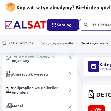
Köp zat satyn almalymy? Bir-birden göz
Alkogolsyz içgiler
Katalog
31 129
har
Hojalyk harytlary
Mobil enjamlary we
KATEGORIÝALAR
Şahsy ideg we gözellik
Detoks üçin harytlar
aksesuarlar
Tor we wideo gözegçilik
enjamlary
Kateg
+50% ar
Arassaçylyk we ideg
Polipropilen we Polietilen
önümleri
DETO
Mebel
-18%
CARICH CIA0