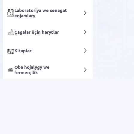
Laboratoriýa we senagat
enjamlary
Çagalar üçin harytlar
Kitaplar
Oba hojalygy we
fermerçilik
Detoks üçin harytlar
Sanly hyzmatlar
Arzan Satuw
Elektronika