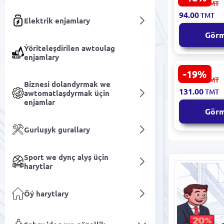
116.00
TMT
Ýagly Plast
94.00
TMT
Toplumy 5 
Elektrik enjamlary
Kömekçisi
Gör
Ýöriteleşdirilen awtoulag
enjamlary
-19%
Nilrich NAZ
162.00
TMT
Biznesi dolandyrmak we
Probiotik K
131.00
TMT
awtomatlaşdyrmak üçin
Pastilka Pr
enjamlar
Süýji
Gör
Gurluşyk gurallary
Sport we dynç alyş üçin
harytlar
Öý harytlary