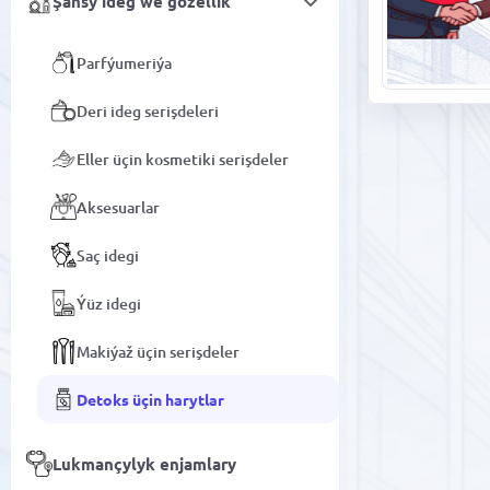
Şahsy ideg we gözellik
Parfýumeriýa
Deri ideg serişdeleri
Eller üçin kosmetiki serişdeler
Aksesuarlar
Saç idegi
Ýüz idegi
Makiýaž üçin serişdeler
Detoks üçin harytlar
Lukmançylyk enjamlary