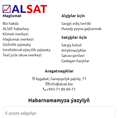
Maglumat
Alyjylar üçin
Biz hakda
Sargyt ediş tertibi
ALSAT habarlary
Harydy yzyna gaýtarmak
Kömek merkezi
Satyjylar üçin
Maglumat merkezi
Gizlinlik syýasaty
Satyjy boluň
Intellektual eýeçilik syýasaty
Artykmaçlyklar
TexCycle okuw merkezi
Satuw şertleri
Gadagan harytlar
Aragatnaşyklar
Aşgabat, Garaşsyzlyk şaýoly, 71
info@alsat.biz
+993-71 89-90-77
Habarnamamyza ýazylyň