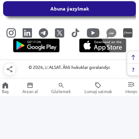
Abuna ýazylmak
LINK
©
2026
, 📈ALSAT. Ähli hukuklar goralandyr.
Baş
Arzan al
Gözlemek
Lomaý satmak
Menýu
CPU sowadyş ulgamlary
Arzan Satuw