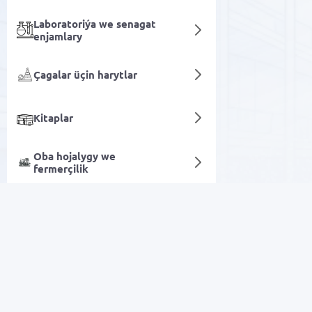
Laboratoriýa we senagat
enjamlary
Çagalar üçin harytlar
Kitaplar
Oba hojalygy we
fermerçilik
Sowadyjyly torba
Sanly hyzmatlar
Arzan Satuw
Elektronika