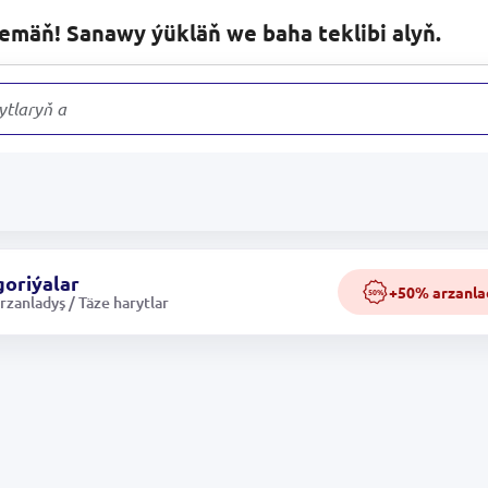
lemäň! Sanawy ýükläň we baha teklibi alyň.
ytlaryň arasynda
oriýalar
+50% arzanla
50%
zanladyş / Täze harytlar