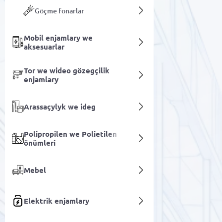
Göçme fonarlar
Mobil enjamlary we
aksesuarlar
Tor we wideo gözegçilik
enjamlary
Arassaçylyk we ideg
Polipropilen we Polietilen
önümleri
Mebel
Elektrik enjamlary