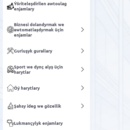
Ýöriteleşdirilen awtoulag
enjamlary
Biznesi dolandyrmak we
awtomatlaşdyrmak üçin
enjamlar
Gurluşyk gurallary
Sport we dynç alyş üçin
harytlar
Öý harytlary
Şahsy ideg we gözellik
Lukmançylyk enjamlary