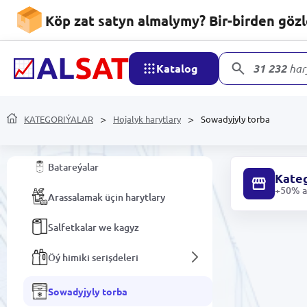
Azyk harytlary
Köp zat satyn almalymy? Bir-birden göz
Alkogolsyz içgiler
Katalog
31 232
har
Hojalyk harytlary
KATEGORIÝALAR
Hojalyk harytlary
Sowadyjyly torba
Saýawanlar
Batareýalar
Kateg
+50% ar
Arassalamak üçin harytlary
Salfetkalar we kagyz
Öý himiki serişdeleri
Sowadyjyly torba