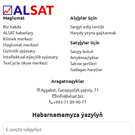
Maglumat
Alyjylar üçin
Biz hakda
Sargyt ediş tertibi
ALSAT habarlary
Harydy yzyna gaýtarmak
Kömek merkezi
Satyjylar üçin
Maglumat merkezi
Gizlinlik syýasaty
Satyjy boluň
Intellektual eýeçilik syýasaty
Artykmaçlyklar
TexCycle okuw merkezi
Satuw şertleri
Gadagan harytlar
Aragatnaşyklar
Aşgabat, Garaşsyzlyk şaýoly, 71
info@alsat.biz
+993-71 89-90-77
Habarnamamyza ýazylyň