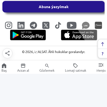
Abuna ýazylmak
LINK
©
2026
, 📈ALSAT. Ähli hukuklar goralandyr.
Baş
Arzan al
Gözlemek
Lomaý satmak
Menýu
Komponentler
Arzan Satuw