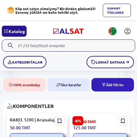
SANAWY
Köp zat satyn almalymy? Bir-birden gözlemäň!
Sanawy ýükläň we baha teklibi alyň.
ÝÜKLEMEK
Katalog
KATEGORIÝALAR
LOMAÝ SATMAK
+50% arzanladyş
Täze harytlar
Ähli filtrler
50%
NEW
KOMPONENTLER
RAKEL 1200 | Arassalaýjy
Prinshl3110 PRINSHL3110 |
-6%
133.00
TMT
pyçak
Epson L3110 üçin baş şleifi
50.00
TMT
125.00
TMT