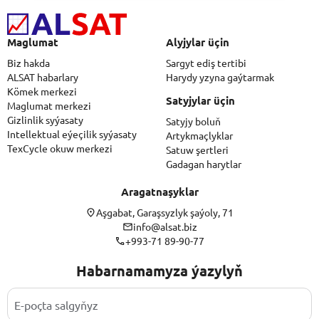
Maglumat
Alyjylar üçin
Biz hakda
Sargyt ediş tertibi
ALSAT habarlary
Harydy yzyna gaýtarmak
Kömek merkezi
Satyjylar üçin
Maglumat merkezi
Gizlinlik syýasaty
Satyjy boluň
Intellektual eýeçilik syýasaty
Artykmaçlyklar
TexCycle okuw merkezi
Satuw şertleri
Gadagan harytlar
Aragatnaşyklar
Aşgabat, Garaşsyzlyk şaýoly, 71
info@alsat.biz
+993-71 89-90-77
Habarnamamyza ýazylyň