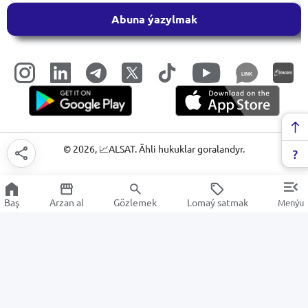
Abuna ýazylmak
LINK
©
2026
, 📈ALSAT. Ähli hukuklar goralandyr.
Baş
Arzan al
Gözlemek
Lomaý satmak
Menýu
Arassalaýjy inwentary
Arzan Satuw