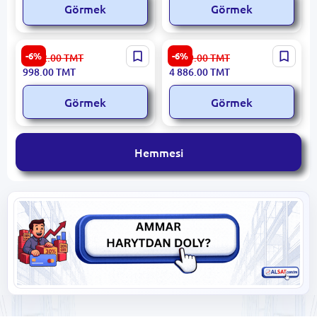
Görmek
Görmek
Xiaomi DEM-ZQ610 | Bugy
Xiaomi WWRXW66 | Penjire
-6%
-6%
1 062.00
TMT
5 199.00
TMT
Arassalaýjy 1700W 230ml
Arassalaýjy Robot 650mAh
998.00
TMT
4 886.00
TMT
Ak
Görmek
Görmek
Hemmesi