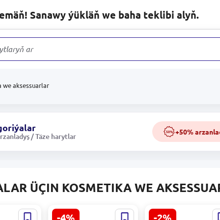
lemäň! Sanawy ýükläň we baha teklibi alyň.
ytlaryň arasynda
a we aksessuarlar
oriýalar
+50% arzanla
50%
zanladyş / Täze harytlar
LAR ÜÇIN KOSMETIKA WE AKSESSUA
-4%
-2%
Nakladnye Nagotki
Ylvi 401007059611