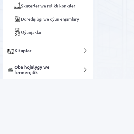
Skuterler we rolikli konkiler
Döredijiligi we oýun enjamlary
Oýunjaklar
Kitaplar
Oba hojalygy we
fermerçilik
Çagalar üçin kosmetika we aksessuarlar
Sanly hyzmatlar
Arzan Satuw
Elektronika