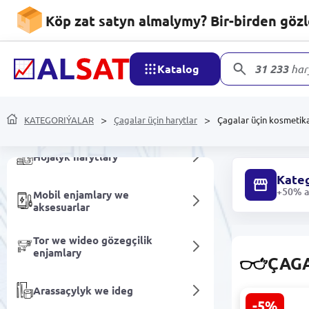
Köp zat satyn almalymy? Bir-birden göz
Programma üpjünçiligi
Katalog
31 233
har
Azyk harytlary
Alkogolsyz içgiler
KATEGORIÝALAR
Çagalar üçin harytlar
Çagalar üçin kosmetik
Hojalyk harytlary
Kateg
+50% ar
Mobil enjamlary we
aksesuarlar
Tor we wideo gözegçilik
enjamlary
ÇAGA
Arassaçylyk we ideg
-5%
Martinelia