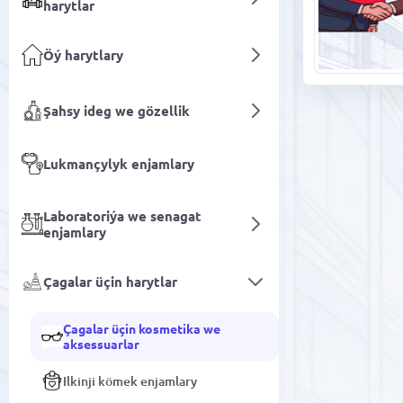
harytlar
Öý harytlary
Şahsy ideg we gözellik
Lukmançylyk enjamlary
Laboratoriýa we senagat
enjamlary
Çagalar üçin harytlar
Çagalar üçin kosmetika we
aksessuarlar
Ilkinji kömek enjamlary