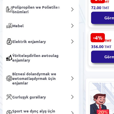
76.00
TMT
8436616352
Polipropilen we Polietilen
72.00
TMT
ml çagalar ü
önümleri
hoşboýlyk
Gör
Mebel
-4%
PENfection
371.00
TMT
Elektrik enjamlary
4010070706
356.00
TMT
Galam Gapj
Ýumşak Ýa
Ýöriteleşdirilen awtoulag
Gör
enjamlary
Biznesi dolandyrmak we
awtomatlaşdyrmak üçin
enjamlar
Gurluşyk gurallary
Sport we dynç alyş üçin