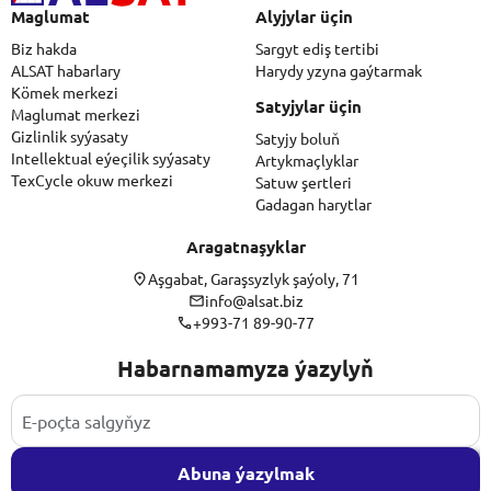
Maglumat
Alyjylar üçin
Biz hakda
Sargyt ediş tertibi
ALSAT habarlary
Harydy yzyna gaýtarmak
Kömek merkezi
Satyjylar üçin
Maglumat merkezi
Gizlinlik syýasaty
Satyjy boluň
Intellektual eýeçilik syýasaty
Artykmaçlyklar
TexCycle okuw merkezi
Satuw şertleri
Gadagan harytlar
Aragatnaşyklar
Aşgabat, Garaşsyzlyk şaýoly, 71
info@alsat.biz
+993-71 89-90-77
Habarnamamyza ýazylyň
Abuna ýazylmak