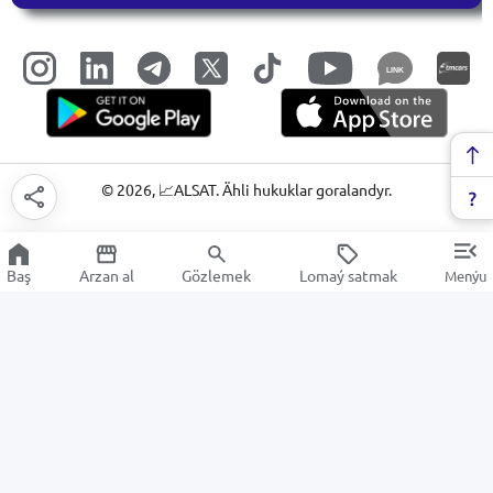
LINK
©
2026
, 📈ALSAT. Ähli hukuklar goralandyr.
Baş
Arzan al
Gözlemek
Lomaý satmak
Menýu
Iýmit enjamlary
Arzan Satuw
Elektronika