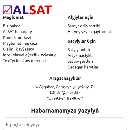
Maglumat
Alyjylar üçin
Biz hakda
Sargyt ediş tertibi
ALSAT habarlary
Harydy yzyna gaýtarmak
Kömek merkezi
Satyjylar üçin
Maglumat merkezi
Gizlinlik syýasaty
Satyjy boluň
Intellektual eýeçilik syýasaty
Artykmaçlyklar
TexCycle okuw merkezi
Satuw şertleri
Gadagan harytlar
Aragatnaşyklar
Aşgabat, Garaşsyzlyk şaýoly, 71
info@alsat.biz
+993-71 89-90-77
Habarnamamyza ýazylyň