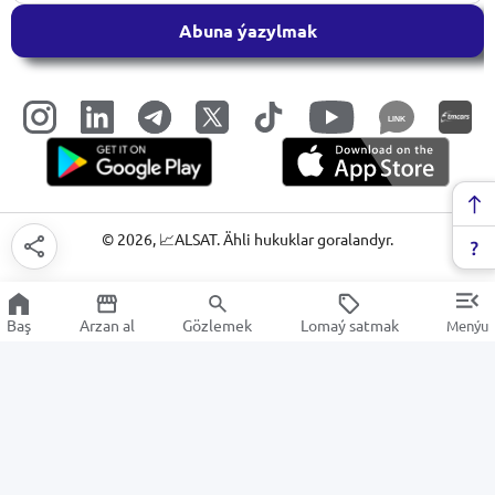
Abuna ýazylmak
LINK
©
2026
, 📈ALSAT. Ähli hukuklar goralandyr.
Baş
Arzan al
Gözlemek
Lomaý satmak
Menýu
Printer kartrijleri we kraskalar
Arzan Satuw