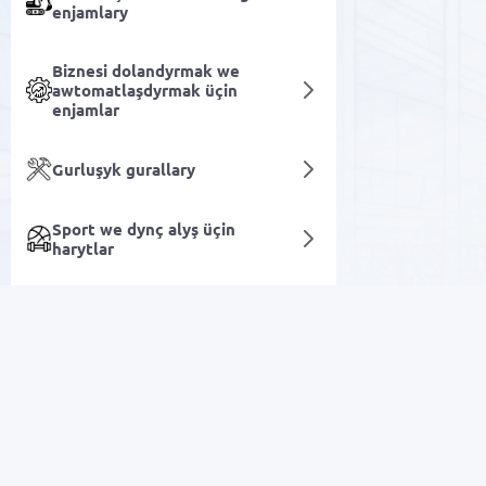
enjamlary
Biznesi dolandyrmak we
awtomatlaşdyrmak üçin
enjamlar
Gurluşyk gurallary
Sport we dynç alyş üçin
harytlar
Öý harytlary
Akkumulyatorlar
Arzan Satuw
Şahsy ideg we gözellik
Lukmançylyk enjamlary
Elektronika