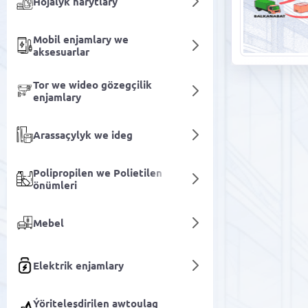
Hojalyk harytlary
Mobil enjamlary we
aksesuarlar
Tor we wideo gözegçilik
enjamlary
Arassaçylyk we ideg
Polipropilen we Polietilen
önümleri
Mebel
Elektrik enjamlary
Ýöriteleşdirilen awtoulag