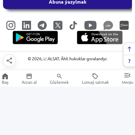
Abuna ýazylmak
LINK
©
2026
, 📈ALSAT. Ähli hukuklar goralandyr.
Baş
Arzan al
Gözlemek
Lomaý satmak
Menýu
Çaga iýmiti
Arzan Satuw
Elektronika