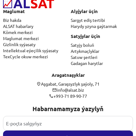
Maglumat
Alyjylar üçin
Biz hakda
Sargyt ediş tertibi
ALSAT habarlary
Harydy yzyna gaýtarmak
Kömek merkezi
Satyjylar üçin
Maglumat merkezi
Gizlinlik syýasaty
Satyjy boluň
Intellektual eýeçilik syýasaty
Artykmaçlyklar
TexCycle okuw merkezi
Satuw şertleri
Gadagan harytlar
Aragatnaşyklar
Aşgabat, Garaşsyzlyk şaýoly, 71
info@alsat.biz
+993-71 89-90-77
Habarnamamyza ýazylyň