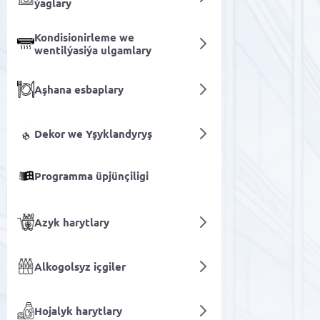
ýaglary
Kondisionirleme we
wentilýasiýa ulgamlary
Aşhana esbaplary
Dekor we Yşyklandyryş
Programma üpjünçiligi
Azyk harytlary
Alkogolsyz içgiler
Hojalyk harytlary