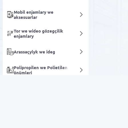
Mobil enjamlary we
aksesuarlar
Tor we wideo gözegçilik
enjamlary
Arassaçylyk we ideg
Polipropilen we Polietilen
önümleri
Garnituralar
Mebel
Arzan Satuw
Elektrik enjamlary
Elektronika
Ýöriteleşdirilen awtoulag
enjamlary