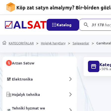
Köp zat satyn almalymy? Bir-birden göz
Katalog
31 178
har
KATEGORIÝALAR
Hojalyk harytlary
Saýawanlar
Garnitura
Arzan Satuw
Kateg
+50% ar
Elektronika
Hojalyk tehnika
Tehniki hyzmat we