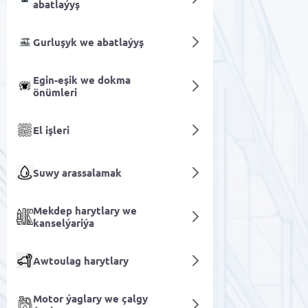
abatlaýyş
Gurluşyk we abatlaýyş
Egin-eşik we dokma
önümleri
El işleri
Suwy arassalamak
Mekdep harytlary we
kanselýariýa
Awtoulag harytlary
Motor ýaglary we çalgy