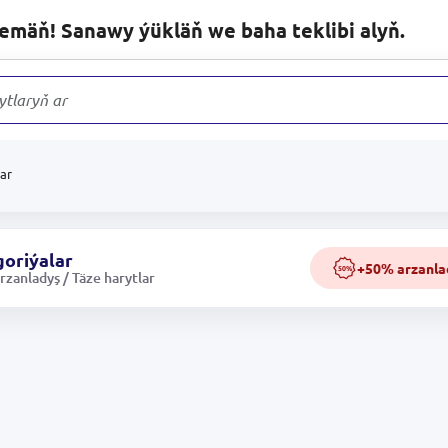
lemäň! Sanawy ýükläň we baha teklibi alyň.
ytlaryň arasynda
lar
oriýalar
+50% arzanla
50%
zanladyş / Täze harytlar