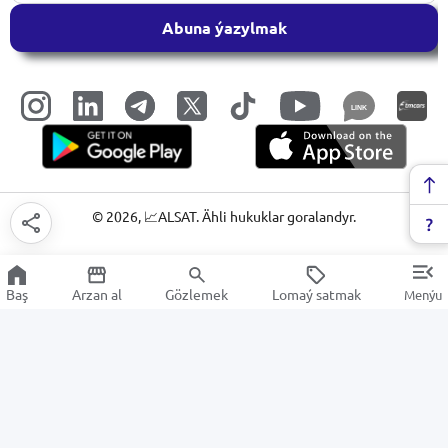
Abuna ýazylmak
LINK
©
2026
, 📈ALSAT. Ähli hukuklar goralandyr.
Baş
Arzan al
Gözlemek
Lomaý satmak
Menýu
Aksesuarlar
Arzan Satuw