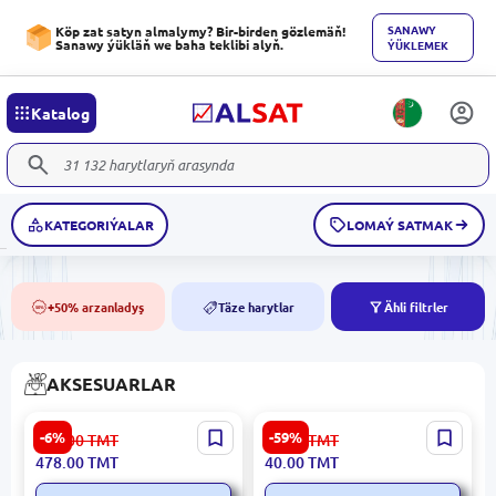
SANAWY
Köp zat satyn almalymy? Bir-birden gözlemäň!
Sanawy ýükläň we baha teklibi alyň.
ÝÜKLEMEK
Katalog
KATEGORIÝALAR
LOMAÝ SATMAK
+50% arzanladyş
Täze harytlar
Ähli filtrler
50%
NEW
AKSESUARLAR
Bebird ENDOT5C3W |
Bellavia | Berk sintetiki
-6%
-59%
509.00
TMT
99.00
TMT
Simsiz Gulak Endoskopy
mata kosmetika sumkasy
478.00
TMT
40.00
TMT
3MP