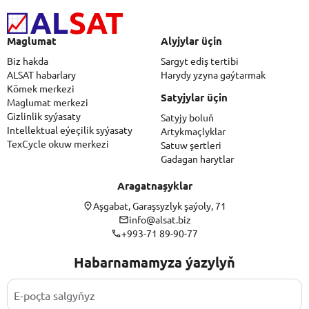
Maglumat
Alyjylar üçin
Biz hakda
Sargyt ediş tertibi
ALSAT habarlary
Harydy yzyna gaýtarmak
Kömek merkezi
Satyjylar üçin
Maglumat merkezi
Gizlinlik syýasaty
Satyjy boluň
Intellektual eýeçilik syýasaty
Artykmaçlyklar
TexCycle okuw merkezi
Satuw şertleri
Gadagan harytlar
Aragatnaşyklar
Aşgabat, Garaşsyzlyk şaýoly, 71
info@alsat.biz
+993-71 89-90-77
Habarnamamyza ýazylyň