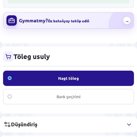
Gymmatmy?
→
Öz bahaňyzy teklip ediň
Töleg usuly
Nagt töleg
Bank geçirimi
Düşündiriş