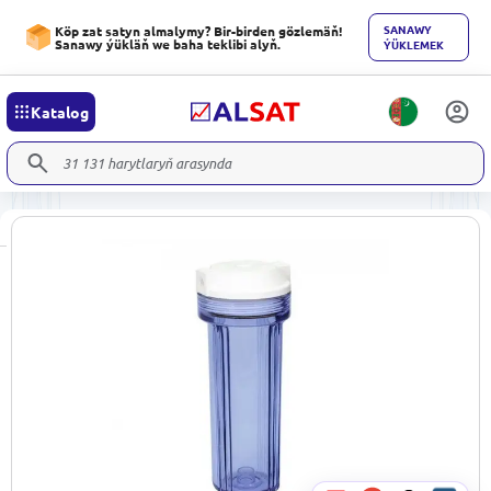
SANAWY
Köp zat satyn almalymy? Bir-birden gözlemäň!
Sanawy ýükläň we baha teklibi alyň.
ÝÜKLEMEK
Katalog