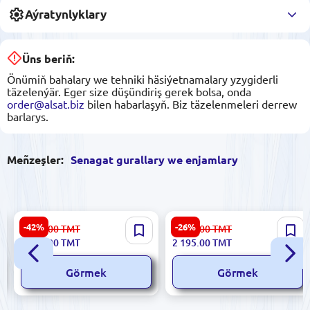
Aýratynlyklary
Üns beriň:
Önümiň bahalary we tehniki häsiýetnamalary yzygiderli
täzelenýär. Eger size düşündiriş gerek bolsa, onda
order@alsat.biz
bilen habarlaşyň. Biz täzelenmeleri derrew
barlarys.
Meñzeşler:
Senagat gurallary we enjamlary
AquaCom Standard-150 | Suw
TIME FILTER TMF-67B1 |
-42%
-26%
3 812.00
TMT
3 002.00
TMT
Arassalaýjy Ulgam 6
Awtomatiki Filtr Dolandyryş
2 183.00
TMT
2 195.00
TMT
Basgançakly Nasosly
Klapany Elektron Timerli
Görmek
Görmek