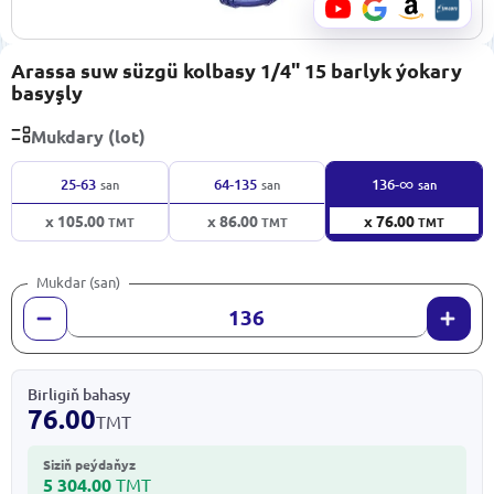
Arassa suw süzgü kolbasy 1/4" 15 barlyk ýokary
basyşly
Mukdary (lot)
∞
25-63
64-135
136-
san
san
san
x 105.00
x 86.00
x 76.00
TMT
TMT
TMT
Mukdar (san)
Birligiň bahasy
76.00
TMT
Siziň peýdaňyz
5 304.00
TMT