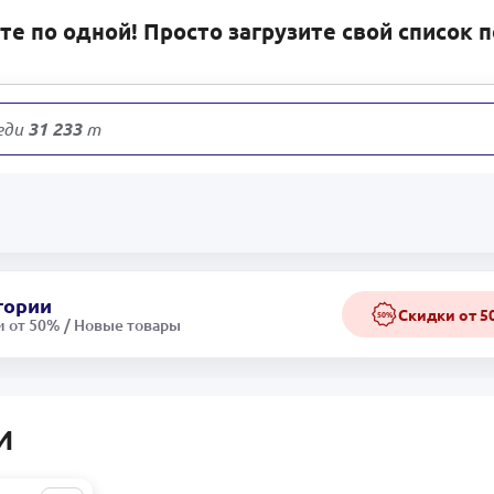
е по одной! Просто загрузите свой список 
еди
31 233
товаров
гории
Скидки от 
50%
 от 50% / Новые товары
И