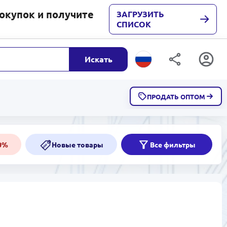
покупок и получите
ЗАГРУЗИТЬ
СПИСОК
Искать
ПРОДАТЬ ОПТОМ
Скидки от 50%
50%
50%
Новые товары
Все фильтры
NEW