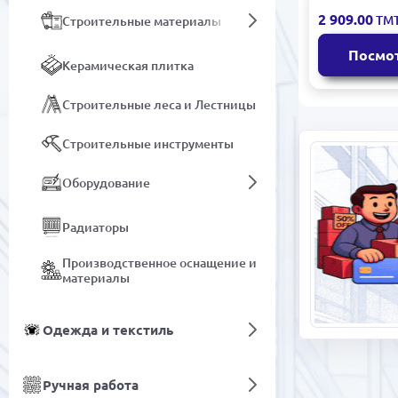
Обои с UV
2 909.00
ТМ
Строительные материалы
300x400 см
Посмо
Керамическая плитка
Строительные леса и Лестницы
Строительные инструменты
Оборудование
Радиаторы
Производственное оснащение и
материалы
Одежда и текстиль
Ручная работа