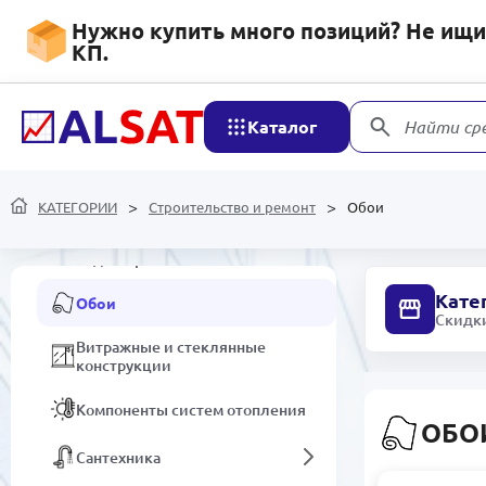
Нужно купить много позиций? Не ищит
КП.
Подоконники
Электрика
Каталог
Найти ср
Средства защиты
Двери
КАТЕГОРИИ
Строительство и ремонт
Обои
Газовые и электрические
водонагреватели
Кате
Обои
Скидки
Витражные и стеклянные
конструкции
Компоненты систем отопления
ОБО
Сантехника