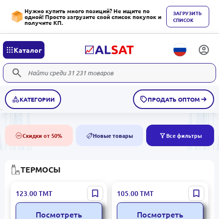
Нужно купить много позиций? Не ищите по
ЗАГРУЗИТЬ
одной! Просто загрузите свой список покупок и
СПИСОК
получите КП.
Каталог
КАТЕГОРИИ
ПРОДАТЬ ОПТОМ
Скидки от 50%
Новые товары
Все фильтры
50%
NEW
ТЕРМОСЫ
DayDays 2888C-10 |
Little Ding HXA-2311-1 |
123.00
ТМТ
105.00
ТМТ
Вакуумный термос-
Вакуумный термос 1,0 л
кувшин 1,0 л горячее/
нержавеющая сталь
Посмотреть
Посмотреть
холодное нержавеющая