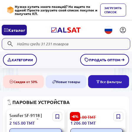
Нужно купить много позиций? Не ищите по
ЗАГРУЗИТЬ
одной! Просто загрузите свой список покупок и
СПИСОК
получите КП.
Каталог
КАТЕГОРИИ
ПРОДАТЬ ОПТОМ
Скидки от 50%
Новые товары
Все фильтры
50%
NEW
ПАРОВЫЕ УСТРОЙСТВА
Sonifer SF-9118 |
Philips
-6%
1 283.00
ТМТ
Стационарный
GSTEAMPHISTE1020 |
2 165.00
ТМТ
1 206.00
ТМТ
отпариватель 2850 Вт
Парогенератор для
одежды 1800 Вт 1.8 л