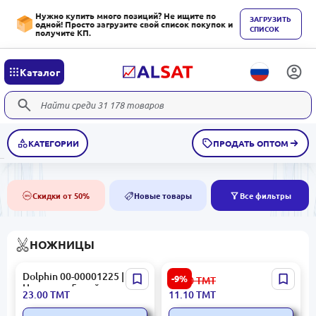
Нужно купить много позиций? Не ищите по
ЗАГРУЗИТЬ
одной! Просто загрузите свой список покупок и
СПИСОК
получите КП.
Каталог
КАТЕГОРИИ
ПРОДАТЬ ОПТОМ
Скидки от 50%
Новые товары
Все фильтры
50%
NEW
НОЖНИЦЫ
Dolphin 00-00001225 |
YL-236121 BK-00102185 |
-9%
12.30
ТМТ
Ножницы 5 дюймов из
Детские ножницы
23.00
ТМТ
11.10
ТМТ
нержавеющей стали
эргономичные детские