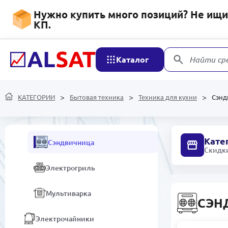
Нужно купить много позиций? Не ищит
Духовые шкафы
КП.
Посудомоечные машины
Каталог
Найти ср
Аэрогрили
Миксеры
КАТЕГОРИИ
Бытовая техника
Техника для кухни
Сэнд
Тостеры
Кате
Сэндвичница
Скидки
Электрогриль
Мультиварка
СЭН
Электрочайники