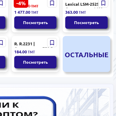
-4%
 |
Сэндвичница
Lexical LSM-2525 |
1 541.00
ТМТ
Вт
Delonghi SW12AC.S
Сэндвичница 1400
1 477.00
363.00
ТМТ
ТМТ
я
Вт
Посмотреть
Посмотреть
R. R.2231 |
Сэндвичница 750 Вт
184.00
ТМТ
ОСТАЛЬНЫЕ
Вт
ая
Посмотреть