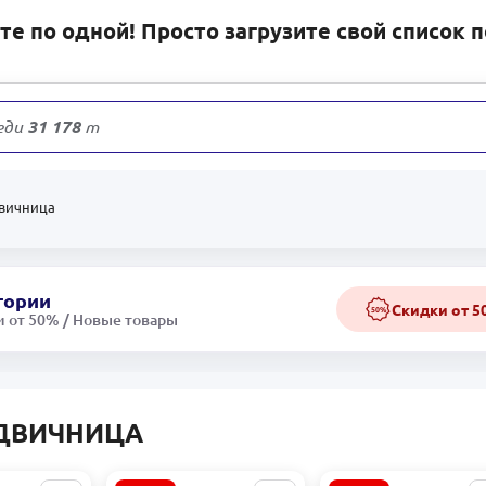
е по одной! Просто загрузите свой список 
еди
31 178
товаров
вичница
гории
Скидки от 
50%
 от 50% / Новые товары
ДВИЧНИЦА