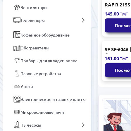
RAF R.215S 
Вентиляторы
Сэндвичниц
145.00
ТМТ
Антиприга
Телевизоры
пластины
Посмо
Кофейное оборудование
Обогреватели
SF SF-6046 |
Сэндвични
161.00
ТМТ
Быстрый Н
Приборы для укладки волос
Посмо
Паровые устройства
Утюги
Электрические и газовые плиты
Микроволновые печи
Пылесосы