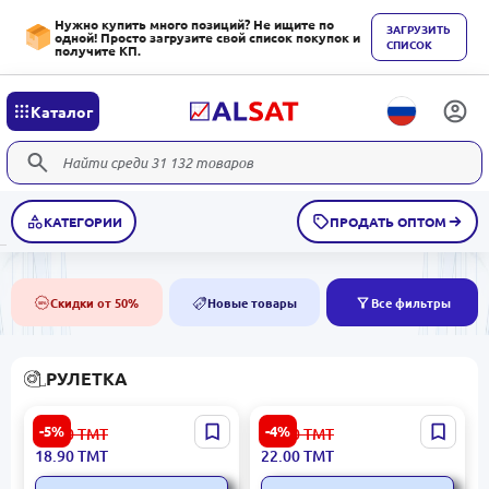
Нужно купить много позиций? Не ищите по
ЗАГРУЗИТЬ
одной! Просто загрузите свой список покупок и
СПИСОК
получите КП.
Каталог
КАТЕГОРИИ
ПРОДАТЬ ОПТОМ
Скидки от 50%
Новые товары
Все фильтры
50%
NEW
РУЛЕТКА
Рулетка Ingco 3м x 16мм
Emtop EMTP23102E |
-5%
-4%
19.90
ТМТ
23.00
ТМТ
HSMT08331E – Точность и
Рулетка измерительная 3
18.90
ТМТ
22.00
ТМТ
Надежность
м x 16 мм