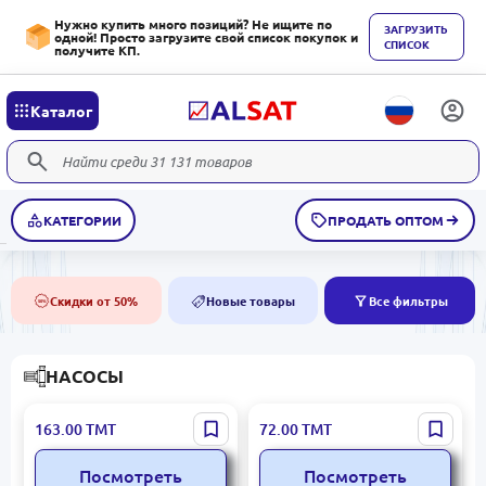
Нужно купить много позиций? Не ищите по
ЗАГРУЗИТЬ
одной! Просто загрузите свой список покупок и
СПИСОК
получите КП.
Каталог
КАТЕГОРИИ
ПРОДАТЬ ОПТОМ
Скидки от 50%
Новые товары
Все фильтры
50%
NEW
НАСОСЫ
KT KT-017 |
XYJ XYJ-929 |
163.00
ТМТ
72.00
ТМТ
Автоматический насос
Автоматический умный
для воды с подставкой и
водяной насос с датчиком
Посмотреть
Посмотреть
краником