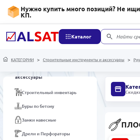
оборудование
Нужно купить много позиций? Не ищит
КП.
Специализированная
автотехника
Каталог
Найти ср
Оборудование для
ведения и автоматизации
бизнеса
КАТЕГОРИИ
Строительные инструменты и аксессуары
Ру
Строительные
инструменты и
аксессуары
Кате
Скидки
Строительный инвентарь
Буры по бетону
Замки навесные
ПЛО
Дрели и Перфораторы