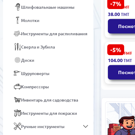
-7%
Emtop EPLR
41.00
Шлифовальнаые машины
ТМТ
Плоскогуб
38.00
ТМТ
длинногуб
Молотки
хром-вана
Посмо
Инструменты для распиливания
Сверла и Зубила
-5%
Универсал
110.00
ТМТ
плоскогубц
104.00
Диски
ТМТ
6-в-1, 200 м
модель
Посмо
Шуруповерты
HMFLNP28
Компрессоры
Инвентарь для садоводства
Инструменты для покраски
Ручные инструменты