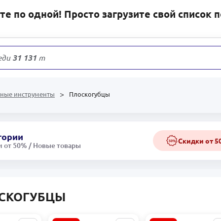
е по одной! Просто загрузите свой список 
еди
31 131
товаров
чные инструменты
Плоскогубцы
гории
Скидки от 
50%
 от 50% / Новые товары
СКОГУБЦЫ