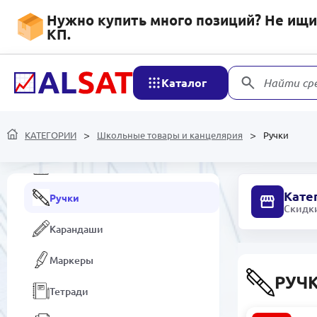
канцелярия
Нужно купить много позиций? Не ищит
КП.
Папки и Файлы
Настольные органайзеры
Каталог
Найти ср
Школьная канцелярия
КАТЕГОРИИ
Наборы для игр и творчества
Школьные товары и канцелярия
Ручки
Калькуляторы
Кате
Ручки
Скидки
Карандаши
Маркеры
РУЧ
Тетради