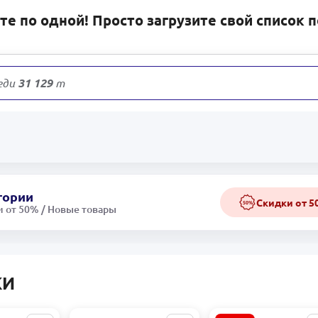
е по одной! Просто загрузите свой список 
еди
31 129
товаров
гории
Скидки от 
50%
 от 50% / Новые товары
КИ