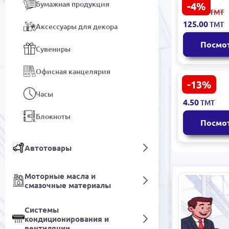
Бумажная продукция
-4%
PENfection
131.00
ТМТ
4010070706
125.00
ТМТ
Аксессуары для декора
Гелевая ру
черный ро
Посмо
синий
Сувениры
Офисная канцелярия
-13%
ErichKrause
5.20
ТМТ
Часы
00043407 |
4.50
ТМТ
шариковая
1.0 мм
Блокноты
Посмо
Автотовары
Моторные масла и
смазочные материалы
Системы
кондиционирования и
вентиляции