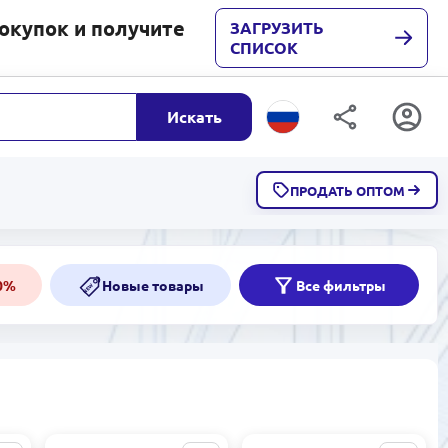
покупок и получите
ЗАГРУЗИТЬ
СПИСОК
Искать
ПРОДАТЬ ОПТОМ
Скидки от 50%
50%
50%
Новые товары
Все фильтры
NEW