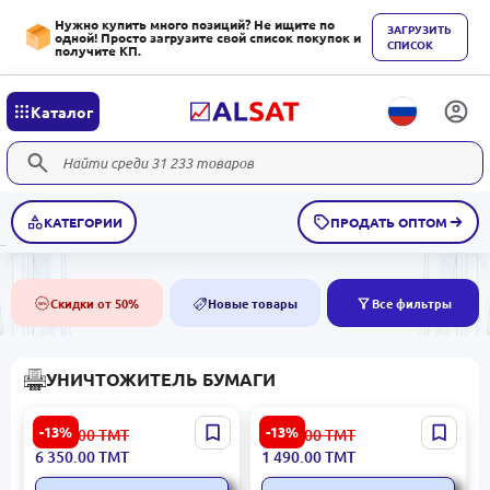
Нужно купить много позиций? Не ищите по
ЗАГРУЗИТЬ
одной! Просто загрузите свой список покупок и
СПИСОК
получите КП.
Каталог
КАТЕГОРИИ
ПРОДАТЬ ОПТОМ
Скидки от 50%
Новые товары
Все фильтры
50%
NEW
УНИЧТОЖИТЕЛЬ БУМАГИ
Deli No.9917 |
Deli No9928 |
-13%
-13%
7 303.00
ТМТ
1 714.00
ТМТ
Уничтожитель бумаги 16
Уничтожитель бумаги 6
6 350.00
ТМТ
1 490.00
ТМТ
листов A4 перекрестная
листов 15л перекрестная
резка
резка