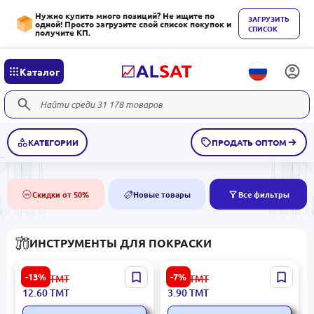
Нужно купить много позиций? Не ищите по
ЗАГРУЗИТЬ
одной! Просто загрузите свой список покупок и
СПИСОК
получите КП.
Каталог
КАТЕГОРИИ
ПРОДАТЬ ОПТОМ
Скидки от 50%
Новые товары
Все фильтры
50%
NEW
ИНСТРУМЕНТЫ ДЛЯ ПОКРАСКИ
153.09.D01.D01.DEKOR0034
Emtop EPBH15702 |
-13%
-7%
14.50
ТМТ
4.20
ТМТ
| Малярный валик
Малярная кисть 1,5
12.60
ТМТ
3.90
ТМТ
дюйма синтетика