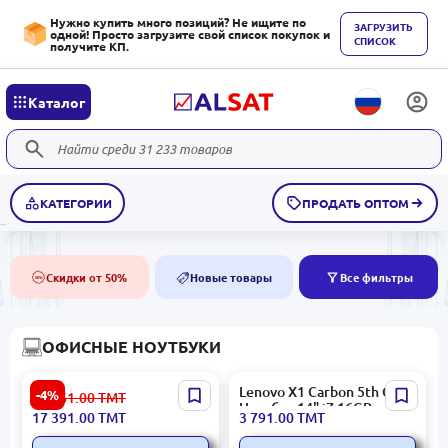
Нужно купить много позиций? Не ищите по
ЗАГРУЗИТЬ
одной! Просто загрузите свой список покупок и
СПИСОК
получите КП.
Каталог
КАТЕГОРИИ
ПРОДАТЬ ОПТОМ
Скидки от 50%
Новые товары
Все фильтры
50%
NEW
ОФИСНЫЕ НОУТБУКИ
HP EliteBook 660 G11 Pike
Lenovo X1 Carbon 5th Gen |
-4%
18 261.00
ТМТ
Silver | Ноутбук 16"
Ноутбук 14" i7 16GB
17 391.00
ТМТ
3 791.00
ТМТ
256GB