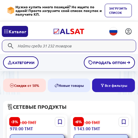
Нужно купить много позиций? Не ищите по
ЗАГРУЗИТЬ
одной! Просто загрузите свой список покупок и
СПИСОК
получите КП.
Каталог
КАТЕГОРИИ
ПРОДАТЬ ОПТОМ
Скидки от 50%
Новые товары
Все фильтры
50%
NEW
СЕТЕВЫЕ ПРОДУКТЫ
SFP | SFP-модуль 1.25G
OEM RACK6UO |
-3%
-6%
1 000.00
ТМТ
1 217.00
ТМТ
80KM SC DDM
Серверный шкаф 6U 19
970.00
ТМТ
1 143.00
ТМТ
дюймов 600x600x350 мм