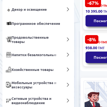
-67%
Shell Omala
32 193.00
Т
WE220-209L
Декор и освещение
10 395.00
Т
Синтетичес
редукторн
Посмо
209 л
Программное обеспечение
Продовольственные
-8%
Mobil 1 Ad
товары
1 027.00
ТМ
Fuel Econo
938.00
ТМТ
5л Синтети
масло Фра
Напитки безалкогольные
Посмо
Хозяйственные товары
Мобильные устройства и
аксессуары
Сетевые устройства и
видеонаблюдение