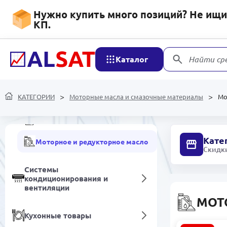
канцелярия
Нужно купить много позиций? Не ищит
КП.
Автотовары
Моторные масла и
Каталог
Найти ср
смазочные материалы
Автомобильные технические
КАТЕГОРИИ
Моторные масла и смазочные материалы
Мо
жидкости
Авто Смазки
Кате
Моторное и редукторное масло
Скидки
Системы
кондиционирования и
вентиляции
МОТ
Кухонные товары