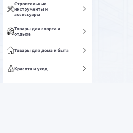
Строительные
инструменты и
аксессуары
Товары для спорта и
отдыха
Товары для дома и быта
Красота и уход
Медицинская техника и
приборы
Моторное и редукторное масло
Лабораторное и
РАСПРОДАЖА
промышленное
оборудование
Электроника