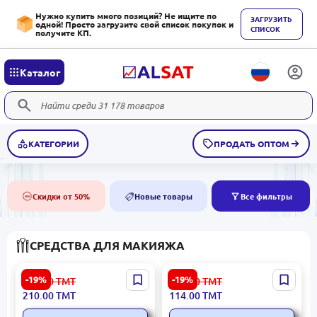
Нужно купить много позиций? Не ищите по
ЗАГРУЗИТЬ
одной! Просто загрузите свой список покупок и
СПИСОК
получите КП.
Каталог
КАТЕГОРИИ
ПРОДАТЬ ОПТОМ
Скидки от 50%
Новые товары
Все фильтры
50%
NEW
СРЕДСТВА ДЛЯ МАКИЯЖА
SEALUXE SCB066 | Губная
SEALUXE SCF028 |
-19%
-19%
260.00
ТМТ
141.00
ТМТ
помада ретро красно-
Карандаш для бровей
210.00
ТМТ
114.00
ТМТ
коричневая Soft Mist 2г
объемный каштановый
кофе 80 мг