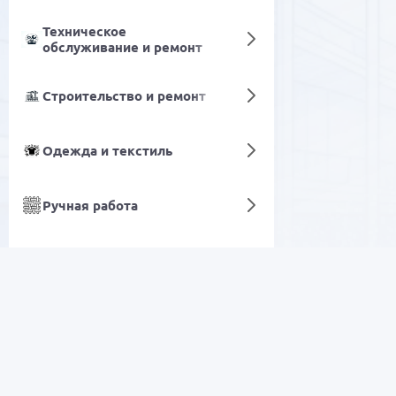
Техническое
обслуживание и ремонт
Строительство и ремонт
Одежда и текстиль
Ручная работа
Очистка воды
Макбуки
Школьные товары и
РАСПРОДАЖА
канцелярия
Автотовары
Электроника