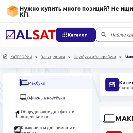
РАСПРОДАЖА
Нужно купить много позиций? Не ищит
КП.
Электроника
Каталог
Найти ср
Ноутбуки и Ультрабуки
Игровые ноутбуки
КАТЕГОРИИ
Электроника
Ноутбуки и Ультрабуки
Мак
Ультрабуки
Кате
Макбуки
Скидки
Офисные ноутбуки
Оборудование для фото- и
видеосъемки
МАК
Компоненты для ремонта и
замены