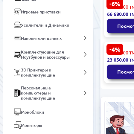
-6%
Apple MacB
71 669.00
Т
2024 M4 Ma
Игровые приставки
66 680.00
Т
Ноутбук 3
1ТБ SSD
Усилители и Динамики
Посмо
Накопители данных
-4%
Apple MacB
Комплектующие для
24 203.00
Т
MW133 Midn
Ноутбуков и аксессуары
23 050.00
Т
13-дюймов
16GB 512G
3D Принтеры и
Посмо
комплектующие
Персональные
компьютеры и
комплектующие
Моноблоки
Мониторы