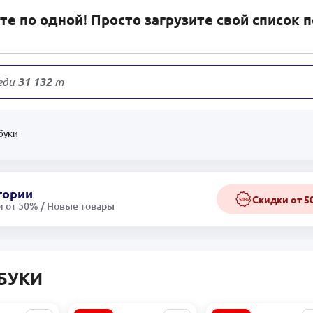
е по одной! Просто загрузите свой список 
еди
31 132
товаров
буки
гории
Скидки от 
50%
 от 50% / Новые товары
БУКИ