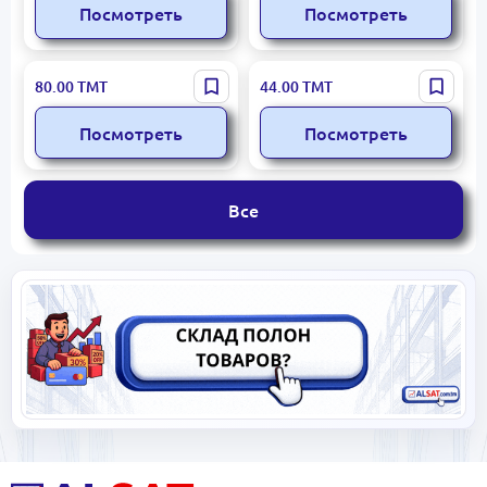
Посмотреть
Посмотреть
Hoshal | Сок Мультифрукт
Hosal Kids | Вишневый сок
80.00
ТМТ
44.00
ТМТ
Блок 12 шт.
200 мл, блок 24 шт.
Посмотреть
Посмотреть
Все