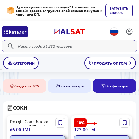
Нужно купить много позиций? Не ищите по
ЗАГРУЗИТЬ
одной! Просто загрузите свой список покупок и
СПИСОК
получите КП.
Каталог
КАТЕГОРИИ
ПРОДАТЬ ОПТОМ
Скидки от 50%
Новые товары
Все фильтры
50%
NEW
СОКИ
Pokgi | Сок яблоко-
Сок Joş Яблоко 200 мл –
-18%
150.00
ТМТ
морковь 200 мл блок 24
Высокое Качество
66.00
ТМТ
123.00
ТМТ
шт.