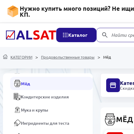
Чай
Нужно купить много позиций? Не ищит
КП.
Пищевая соль
Овощи и Фрукты
Каталог
Найти ср
Детское питание
КАТЕГОРИИ
Кофе
Продовольственные товары
Мёд
Кетчуп,майонез,соусы
Кате
Мёд
Скидки
Кондитерские изделия
Мука и крупы
МЁД
Ингридиенты для теста