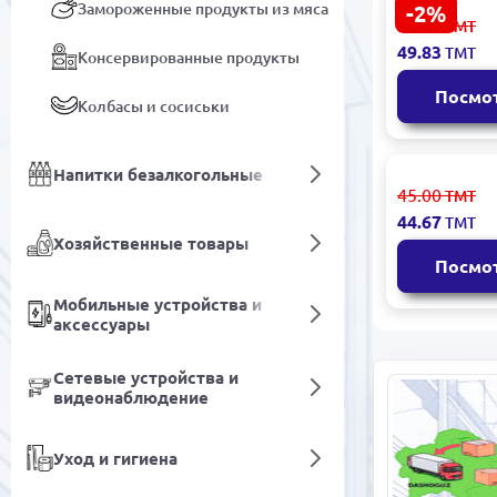
Замороженные продукты из мяса
-2%
GENÇ
51.00
ТМТ
4833006550
49.83
ТМТ
Консервированные продукты
Мёд хлопк
г
Посмо
Колбасы и сосиськи
Напитки безалкогольные
GENÇ
45.00
ТМТ
4833006550
44.67
ТМТ
Пчелиный 
Хозяйственные товары
степные цв
Посмо
Мобильные устройства и
аксессуары
Сетевые устройства и
видеонаблюдение
Уход и гигиена