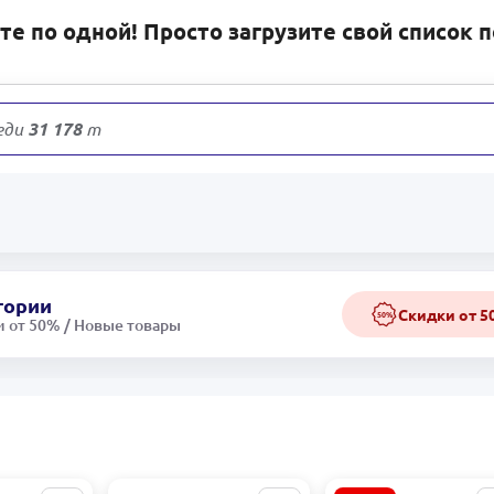
е по одной! Просто загрузите свой список 
еди
31 178
товаров
гории
Скидки от 
50%
 от 50% / Новые товары