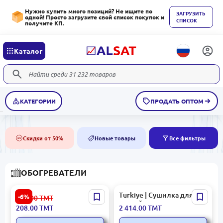
Нужно купить много позиций? Не ищите по
ЗАГРУЗИТЬ
одной! Просто загрузите свой список покупок и
СПИСОК
получите КП.
Каталог
КАТЕГОРИИ
ПРОДАТЬ ОПТОМ
Скидки от 50%
Новые товары
Все фильтры
50%
NEW
ОБОГРЕВАТЕЛИ
TESY HEATTESY10766501 |
Turkiye | Сушилка для
-6%
222.00
ТМТ
Настенный обогреватель
ванной электрическая
208.00
ТМТ
2 414.00
ТМТ
энергосберегающий
масляная 50x100 см