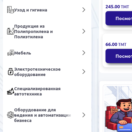
Monster Hu
245.00
ТМТ
Уход и гигиена
Wilds
Посмо
Продукция из
Полипропилена и
Полиэтилена
A Blind Le
66.00
ТМТ
Мебель
Посмо
Электротехническое
оборудование
Специализированная
автотехника
Оборудование для
ведения и автоматизации
бизнеса