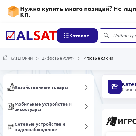
Нужно купить много позиций? Не ищит
Декор и освещение
КП.
Программное обеспечение
Каталог
Найти ср
Продовольственные
товары
КАТЕГОРИИ
Цифровые услуги
Игровые ключи
Напитки безалкогольные
Кате
Хозяйственные товары
Скидки
Мобильные устройства и
аксессуары
ИГР
Сетевые устройства и
видеонаблюдение