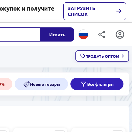
покупок и получите
ЗАГРУЗИТЬ
СПИСОК
Искать
ПРОДАТЬ ОПТОМ
Скидки от 50%
50%
50%
Новые товары
Все фильтры
NEW