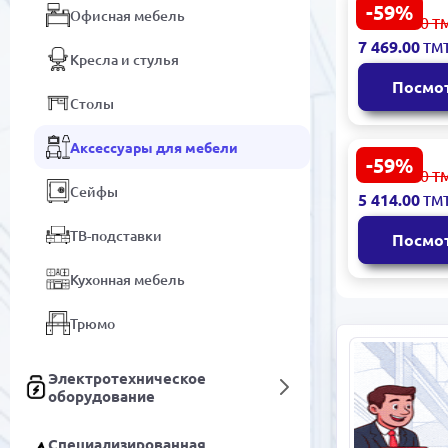
-59%
ALOE 33000
Офисная мебель
18 486.00
Т
Матрас Alo
7 469.00
ТМ
Life 180x20
Кресла и стулья
Посмо
Столы
Аксессуары для мебели
-59%
OLDEN 3120
13 400.00
Т
Изголовье 
Сейфы
5 414.00
ТМ
Премиаль
ТВ-подставки
Посмо
Кухонная мебель
Трюмо
Электротехническое
оборудование
Специализированная