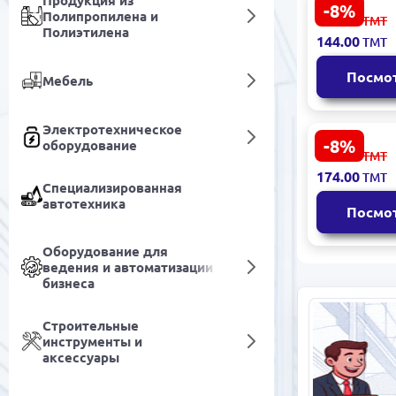
Продукция из
-8%
Питер BK-0
Полипропилена и
158.00
ТМТ
Книга-проз
Полиэтилена
144.00
ТМТ
Премиум о
Валиуллина
Посмо
Мебель
Электротехническое
-8%
оборудование
Кларк А. B
191.00
ТМТ
00048604 |
174.00
ТМТ
Научная фа
Специализированная
Бестселле
автотехника
Посмо
Оборудование для
ведения и автоматизации
бизнеса
Строительные
инструменты и
аксессуары