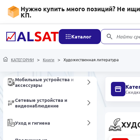
Программное обеспечение
Нужно купить много позиций? Не ищит
КП.
Продовольственные
товары
Каталог
Найти ср
Напитки безалкогольные
КАТЕГОРИИ
Книги
Художественная литература
Хозяйственные товары
Мобильные устройства и
аксессуары
Кате
Скидки
Сетевые устройства и
видеонаблюдение
Уход и гигиена
ХУД