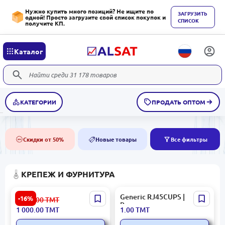
Нужно купить много позиций? Не ищите по
ЗАГРУЗИТЬ
одной! Просто загрузите свой список покупок и
СПИСОК
получите КП.
Каталог
КАТЕГОРИИ
ПРОДАТЬ ОПТОМ
Скидки от 50%
Новые товары
Все фильтры
50%
NEW
КРЕПЕЖ И ФУРНИТУРА
HIKVISION DS-KAB607-B1 |
Generic RJ45CUPS |
-16%
1 201.00
ТМТ
Кронштейн для
Резиновые колпачки для
1 000.00
ТМТ
1.00
ТМТ
терминала доступа
RJ45 синий для защиты
алюминиевый
кабеля