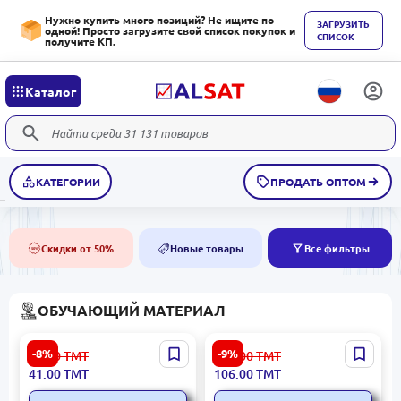
Нужно купить много позиций? Не ищите по
ЗАГРУЗИТЬ
одной! Просто загрузите свой список покупок и
СПИСОК
получите КП.
Каталог
КАТЕГОРИИ
ПРОДАТЬ ОПТОМ
Скидки от 50%
Новые товары
Все фильтры
50%
NEW
ОБУЧАЮЩИЙ МАТЕРИАЛ
3000 примеров BK-
BK BK-00088074 | Детский
-8%
-9%
45.00
ТМТ
117.00
ТМТ
00020431 | Учебная
LCD планшет 12 дюймов
41.00
ТМТ
106.00
ТМТ
тетрадь 1 класс Счёт до
многоразовый
10