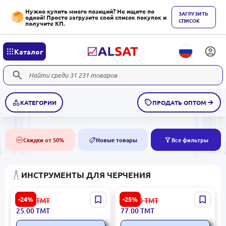
Нужно купить много позиций? Не ищите по
ЗАГРУЗИТЬ
одной! Просто загрузите свой список покупок и
СПИСОК
получите КП.
Каталог
КАТЕГОРИИ
ПРОДАТЬ ОПТОМ
Скидки от 50%
Новые товары
Все фильтры
50%
NEW
ИНСТРУМЕНТЫ ДЛЯ ЧЕРЧЕНИЯ
Deli No.G20502 | Циркуль
Deli G30994 | Циркуль
-24%
-25%
33.00
ТМТ
103.00
ТМТ
Для Точных Чертежей
для технического
25.00
ТМТ
77.00
ТМТ
Металлический Корпус
черчения с высокой
точностью