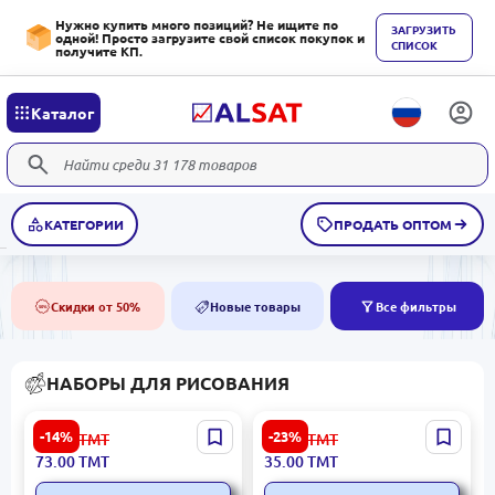
Нужно купить много позиций? Не ищите по
ЗАГРУЗИТЬ
одной! Просто загрузите свой список покупок и
СПИСОК
получите КП.
Каталог
КАТЕГОРИИ
ПРОДАТЬ ОПТОМ
Скидки от 50%
Новые товары
Все фильтры
50%
NEW
НАБОРЫ ДЛЯ РИСОВАНИЯ
Луч BK-00049272 | Набор
Deli C009-24 | Масляная
-14%
-23%
85.00
ТМТ
46.00
ТМТ
гуаши 12 цветов по 20 мл
пастель 24 цвета
73.00
ТМТ
35.00
ТМТ