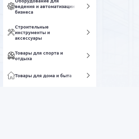
Оборудование для
ведения и автоматизации
бизнеса
Строительные
инструменты и
аксессуары
Товары для спорта и
отдыха
Товары для дома и быта
Посуда
Красота и уход
РАСПРОДАЖА
Медицинская техника и
приборы
Электроника
Лабораторное и