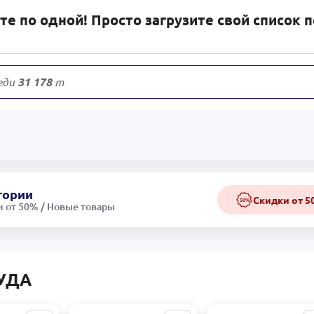
е по одной! Просто загрузите свой список 
еди
31 178
товаров
гории
Скидки от 
50%
 от 50% / Новые товары
УДА