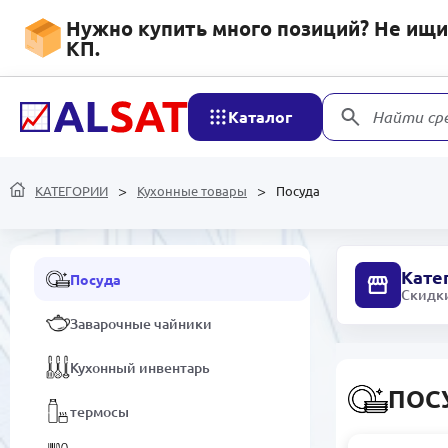
Автотовары
Нужно купить много позиций? Не ищит
КП.
Моторные масла и
смазочные материалы
Каталог
Найти ср
Системы
кондиционирования и
вентиляции
КАТЕГОРИИ
Кухонные товары
Посуда
Кухонные товары
Кате
Посуда
Скидки
Заварочные чайники
Кухонный инвентарь
ПОС
термосы