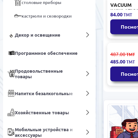
столовые приборы
VACUUM
INSULATION
84.00
ТМТ
кастрюли и сковородки
Термокруж
мл Большо
Посмо
Декор и освещение
Luminarc-R 
Программное обеспечение
487.00
ТМТ
Бокал на н
485.00
ТМТ
Golden Hon
мл, 4 шт
Продовольственные
Посмо
товары
Напитки безалкогольные
Хозяйственные товары
Мобильные устройства и
аксессуары