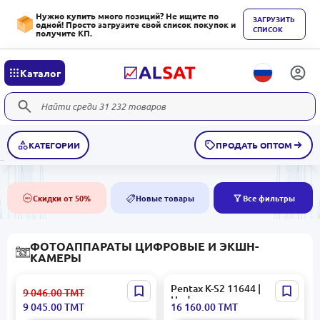
Нужно купить много позиций? Не ищите по
ЗАГРУЗИТЬ
одной! Просто загрузите свой список покупок и
СПИСОК
получите КП.
Каталог
КАТЕГОРИИ
ПРОДАТЬ ОПТОМ
Скидки от 50%
Новые товары
Все фильтры
50%
NEW
ФОТОАППАРАТЫ ЦИФРОВЫЕ И ЭКШН-
КАМЕРЫ
Insta360 Ace Pro 2 | Экшн-
Pentax K-S2 11644 |
9 046.00
ТМТ
камера 8K сенсор 1/1.3"
Цифровая камера
9 045.00
ТМТ
16 160.00
ТМТ
комплект двойных