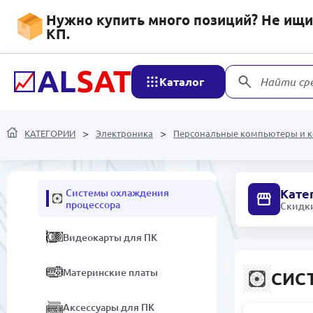
Нужно купить много позиций? Не ищит
3D Принтеры и
КП.
комплектующие
Персональные
компьютеры и
Каталог
Найти ср
комплектующие
Корпус для ПК
КАТЕГОРИИ
Электроника
Персональные компьютеры и 
Мини - компьютеры
Кате
Системы охлаждения
процессора
Скидки
Видеокарты для ПК
Материнские платы
СИС
Аксессуары для ПК