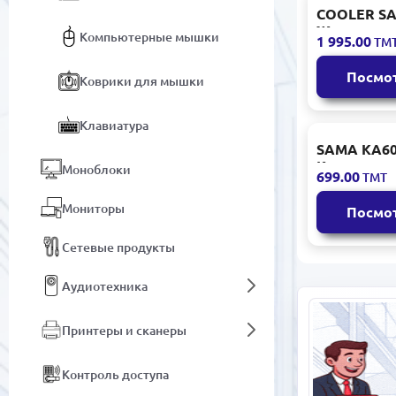
COOLER SA
Жидкостны
Компьютерные мышки
1 995.00
ТМ
360 мм ЖК
Посмо
Коврики для мышки
Клавиатура
SAMA KA60
Кулер для
Моноблоки
699.00
ТМТ
процессора
трубок Бе
Мониторы
Посмо
Сетевые продукты
Аудиотехника
Принтеры и сканеры
Контроль доступа