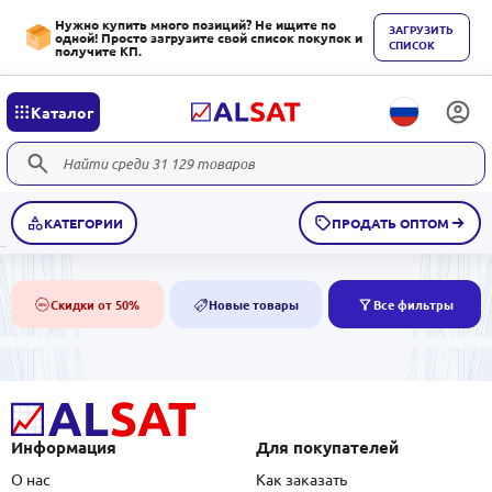
Нужно купить много позиций? Не ищите по
ЗАГРУЗИТЬ
одной! Просто загрузите свой список покупок и
СПИСОК
получите КП.
Каталог
КАТЕГОРИИ
ПРОДАТЬ ОПТОМ
Скидки от 50%
Новые товары
Все фильтры
50%
NEW
Информация
Для покупателей
О нас
Как заказать