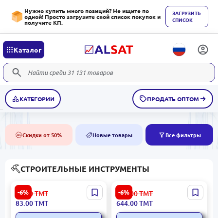
Нужно купить много позиций? Не ищите по
ЗАГРУЗИТЬ
одной! Просто загрузите свой список покупок и
СПИСОК
получите КП.
Каталог
КАТЕГОРИИ
ПРОДАТЬ ОПТОМ
Скидки от 50%
Новые товары
Все фильтры
50%
NEW
СТРОИТЕЛЬНЫЕ ИНСТРУМЕНТЫ
Ronix RH-9120 | Ящик для
Ronix BATRO8991 | Li-Ion
-6%
-6%
89.00
ТМТ
686.00
ТМТ
инструментов 13 дюймов
аккумулятор 20В 4Ач
83.00
ТМТ
644.00
ТМТ
пластик