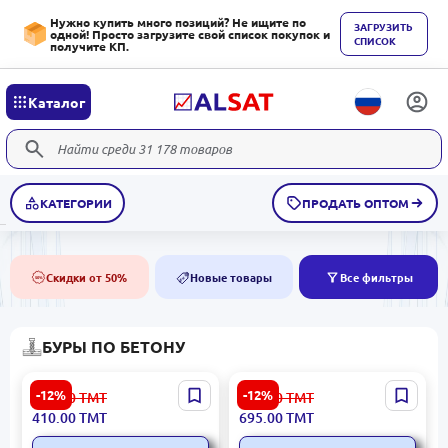
Нужно купить много позиций? Не ищите по
ЗАГРУЗИТЬ
одной! Просто загрузите свой список покупок и
СПИСОК
получите КП.
Каталог
КАТЕГОРИИ
ПРОДАТЬ ОПТОМ
Скидки от 50%
Новые товары
Все фильтры
50%
NEW
БУРЫ ПО БЕТОНУ
Бур Metabo SDS-MAX
Бур METABO SDS-max P4P
-12%
-12%
466.00
ТМТ
791.00
ТМТ
Classic 22x540 мм
(4C) 16 x 200/340 мм |
410.00
ТМТ
695.00
ТМТ
(Модель: 623123000)
Артикул 623215000