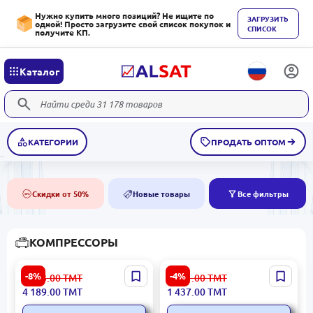
Нужно купить много позиций? Не ищите по
ЗАГРУЗИТЬ
одной! Просто загрузите свой список покупок и
СПИСОК
получите КП.
Каталог
КАТЕГОРИИ
ПРОДАТЬ ОПТОМ
Скидки от 50%
Новые товары
Все фильтры
50%
NEW
КОМПРЕССОРЫ
Edon WP2065-0.25-100T |
COMPRESSOR OIL XT 32
-8%
-4%
4 563.00
ТМТ
1 501.00
ТМТ
Масляный воздушный
20LT | Масло для
4 189.00
ТМТ
1 437.00
ТМТ
компрессор 100 л
компрессоров 20л ISO VG
32