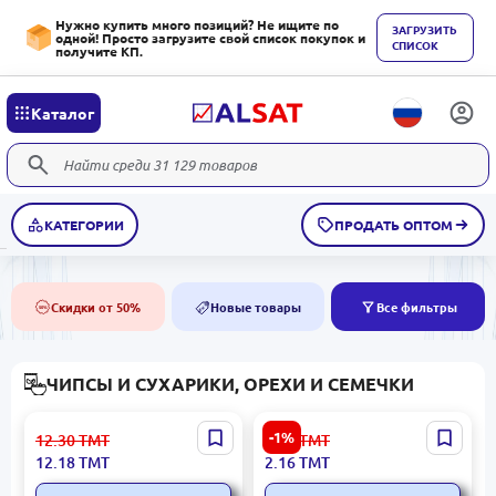
Нужно купить много позиций? Не ищите по
ЗАГРУЗИТЬ
одной! Просто загрузите свой список покупок и
СПИСОК
получите КП.
Каталог
КАТЕГОРИИ
ПРОДАТЬ ОПТОМ
Скидки от 50%
Новые товары
Все фильтры
50%
NEW
ЧИПСЫ И СУХАРИКИ, ОРЕХИ И СЕМЕЧКИ
Almeni 4833003650660 |
Almeni 4833003650639 |
-1%
12.30
ТМТ
2.20
ТМТ
Картофельные чипсы с
Картофельные чипсы с
12.18
ТМТ
2.16
ТМТ
солью 120 г
солью 20 г