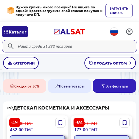
Нужно купить много позиций? Не ищите по
ЗАГРУЗИТЬ
одной! Просто загрузите свой список покупок и
СПИСОК
получите КП.
Каталог
КАТЕГОРИИ
ПРОДАТЬ ОПТОМ
Скидки от 50%
Новые товары
Все фильтры
50%
NEW
ДЕТСКАЯ КОСМЕТИКА И АКСЕССУАРЫ
MARTINELIA
TOPModel 4010070631307
-4%
-3%
450.00
ТМТ
180.00
ТМТ
8436616353315 | Набор в
| Складная расческа с
432.00
ТМТ
173.00
ТМТ
жестяной коробке для
зеркалом, прорезиненная
подарков