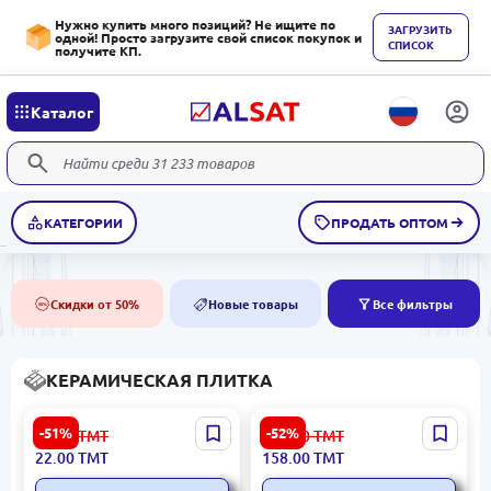
Нужно купить много позиций? Не ищите по
ЗАГРУЗИТЬ
одной! Просто загрузите свой список покупок и
СПИСОК
получите КП.
Каталог
КАТЕГОРИИ
ПРОДАТЬ ОПТОМ
Скидки от 50%
Новые товары
Все фильтры
50%
NEW
КЕРАМИЧЕСКАЯ ПЛИТКА
Tivoli 5900499062136 |
Dune 186337 |
-51%
-52%
45.00
ТМТ
334.00
ТМТ
Керамическая плитка
Керамическая плитка
22.00
ТМТ
158.00
ТМТ
Бежевый Рома 80x300 мм
30x60см, глазурованная,
белая